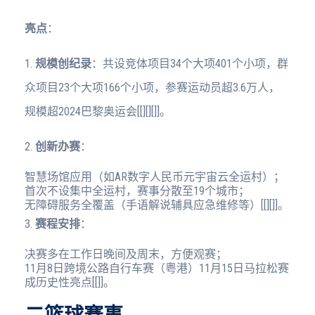
亮点
：
1.
规模创纪录
：共设竞体项目34个大项401个小项，群
众项目23个大项166个小项，参赛运动员超3.6万人，
规模超2024巴黎奥运会[[][][]]。
2.
创新办赛
：
智慧场馆应用（如AR数字人民币元宇宙云全运村）；
首次不设集中全运村，赛事分散至19个城市；
无障碍服务全覆盖（手语解说辅具应急维修等）[[][]]。
3.
赛程安排
：
决赛多在工作日晚间及周末，方便观赛；
11月8日跨境公路自行车赛（粤港）11月15日马拉松赛
成历史性亮点[[]]。