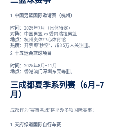
二篮球赛事
1.
中国男篮国际邀请赛（杭州）
时间
：2025年7月（具体待定）
对阵
：中国男篮 vs 委内瑞拉男篮
地点
：杭州奥体中心体育馆
热度
：开票即“秒空”，超3.5万人关注[[]]。
2.
十五运会篮球项目
时间
：2025年8月–11月
地点
：香港澳门深圳东莞等[[]]。
三成都夏季系列赛（6月–7
月）
成都作为“赛事名城”将举办多项国际赛事：
1.
天府绿道国际自行车赛