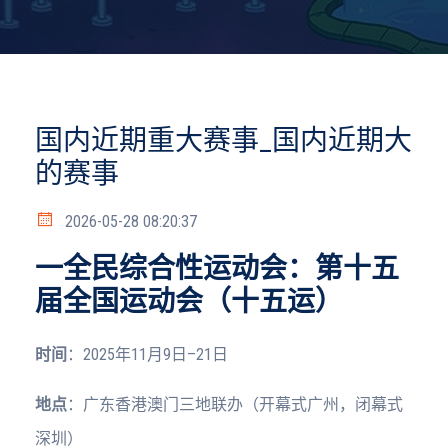
国内近期重大赛事_国内近期大
的赛事
2026-05-28 08:20:37
一全民综合性运动会：第十五
届全国运动会（十五运）
时间
：2025年11月9日–21日
地点
：广东香港澳门三地联办（开幕式广州，闭幕式
深圳）