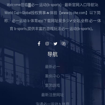
Welcome莅临▓必一·运动(b-sports) - 最新官网入口导航🚀
World Cup⭐Global授权赛事🔥体验【www.yj-che.com】以下简
称：必一运动 b 体育app下载网址是多少✔全站,全称:必一·体
育 b-sports,提供丰富的游戏玩法必一·运动(b-sports)。
导航
最新必一
案例中心
集团游戏
最新注册网址
沟通必一运动 b 体育