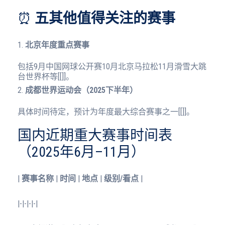
⏰
五其他值得关注的赛事
1.
北京年度重点赛事
包括9月中国网球公开赛10月北京马拉松11月滑雪大跳
台世界杯等[[]]。
2.
成都世界运动会（2025下半年）
具体时间待定，预计为年度最大综合赛事之一[[]]。
国内近期重大赛事时间表
（2025年6月–11月）
|
赛事名称
|
时间
|
地点
|
级别/看点
|
|-|-|-|-|