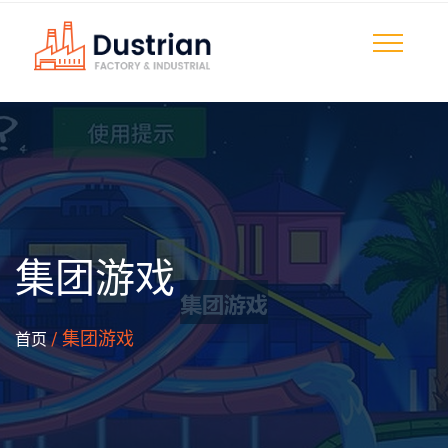
集团游戏
/ 集团游戏
首页