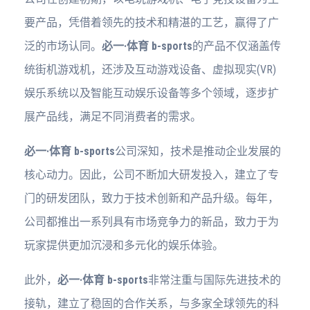
要产品，凭借着领先的技术和精湛的工艺，赢得了广
泛的市场认同。
必一·体育 b-sports
的产品不仅涵盖传
统街机游戏机，还涉及互动游戏设备、虚拟现实(VR)
娱乐系统以及智能互动娱乐设备等多个领域，逐步扩
展产品线，满足不同消费者的需求。
必一·体育 b-sports
公司深知，技术是推动企业发展的
核心动力。因此，公司不断加大研发投入，建立了专
门的研发团队，致力于技术创新和产品升级。每年，
公司都推出一系列具有市场竞争力的新品，致力于为
玩家提供更加沉浸和多元化的娱乐体验。
此外，
必一·体育 b-sports
非常注重与国际先进技术的
接轨，建立了稳固的合作关系，与多家全球领先的科