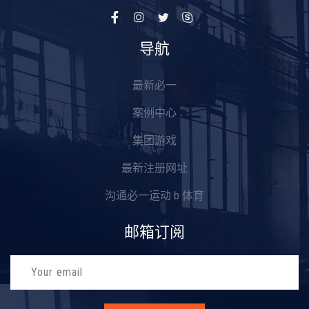
导航
最新必一
案例中心
集团游戏
最新注册网址
沟通必一运动 b 体育
邮箱订阅